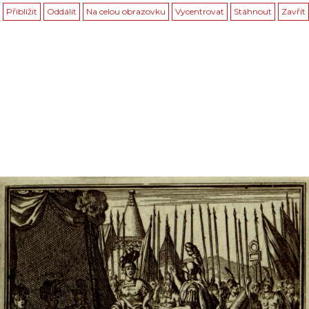
Přiblížit
Oddálit
Na celou obrazovku
Vycentrovat
Stáhnout
Zavřít