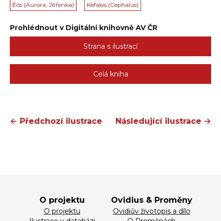
Éós (Aurora; Jitřenka)
Kefalos (Cephalus)
Prohlédnout v Digitální knihovně AV ČR
Strana s ilustrací
Celá kniha
← Předchozí ilustrace
Následující ilustrace →
O projektu
Ovidius & Proměny
O projektu
Ovidiův životopis a dílo