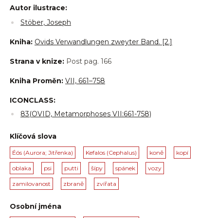
Autor ilustrace:
Stöber, Joseph
Kniha:
Ovids Verwandlungen zweyter Band. [2.]
Strana v knize:
Post pag. 166
Kniha Proměn:
VII, 661–758
ICONCLASS:
83(OVID, Metamorphoses VII:661-758)
Klíčová slova
Éós (Aurora; Jitřenka)
Kefalos (Cephalus)
koně
kopí
oblaka
psi
putti
šípy
spánek
vozy
zamilovanost
zbraně
zvířata
Osobní jména