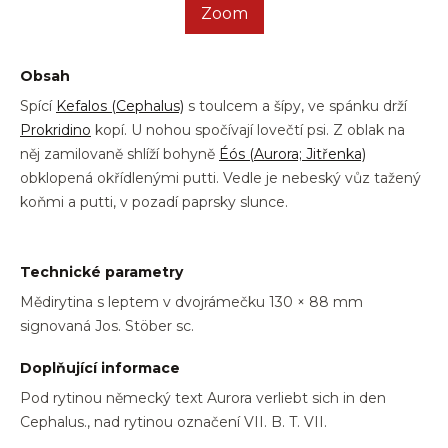
Zoom
Obsah
Spící
Kefalos
(Cephalus)
s toulcem a šípy, ve spánku drží
Prokridino
kopí. U nohou spočívají lovečtí psi. Z oblak na
něj zamilovaně shlíží bohyně
Éós (Aurora; Jitřenka)
obklopená okřídlenými putti. Vedle je nebeský vůz tažený
koňmi a putti, v pozadí paprsky slunce.
Technické parametry
Mědirytina s leptem v dvojrámečku 130 × 88 mm
signovaná Jos. Stöber sc.
Doplňující informace
Pod rytinou německý text Aurora verliebt sich in den
Cephalus., nad rytinou označení VII. B. T. VII.