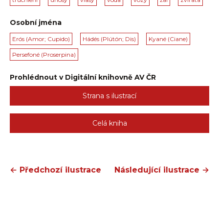
Osobní jména
Erós (Amor; Cupido)
Hádés (Plútón; Dis)
Kyané (Ciane)
Persefoné (Proserpina)
Prohlédnout v Digitální knihovně AV ČR
Strana s ilustrací
Celá kniha
← Předchozí ilustrace
Následující ilustrace →