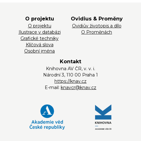
O projektu
Ovidius & Proměny
O projektu
Ovidiův životopis a dílo
Ilustrace v databázi
O Proměnách
Grafické techniky
Klíčová slova
Osobní jména
Kontakt
Knihovna AV ČR, v. v. i.
Národní 3, 110 00 Praha 1
https://knav.cz
E-mail:
knavcr@knav.cz