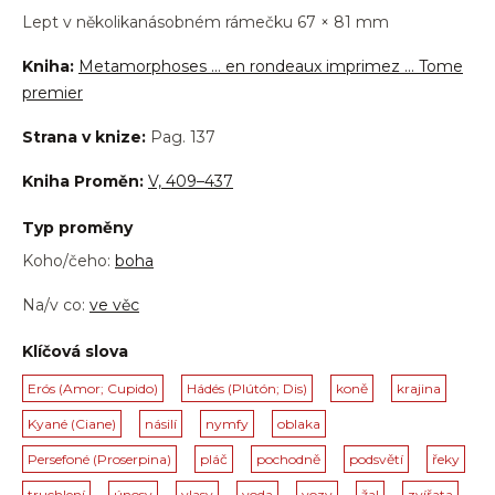
Lept v několikanásobném rámečku 67 × 81 mm
Kniha:
Metamorphoses … en rondeaux imprimez … Tome
premier
Strana v knize:
Pag. 137
Kniha Proměn:
V, 409–437
Typ proměny
Koho/čeho:
boha
Na/v co:
ve věc
Klíčová slova
Erós (Amor; Cupido)
Hádés (Plútón; Dis)
koně
krajina
Kyané (Ciane)
násilí
nymfy
oblaka
Persefoné (Proserpina)
pláč
pochodně
podsvětí
řeky
truchlení
únosy
vlasy
voda
vozy
žal
zvířata