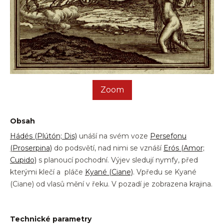
Zoom
Obsah
Hádés (Plútón; Dis)
unáší na svém voze
Persefonu
(Proserpina)
do podsvětí, nad nimi se vznáší
Erós (Amor;
Cupido)
s planoucí pochodní. Výjev sledují nymfy, před
kterými klečí a pláče
Kyané (Ciane)
. Vpředu se Kyané
(Ciane) od vlasů mění v řeku. V pozadí je zobrazena krajina.
Technické parametry