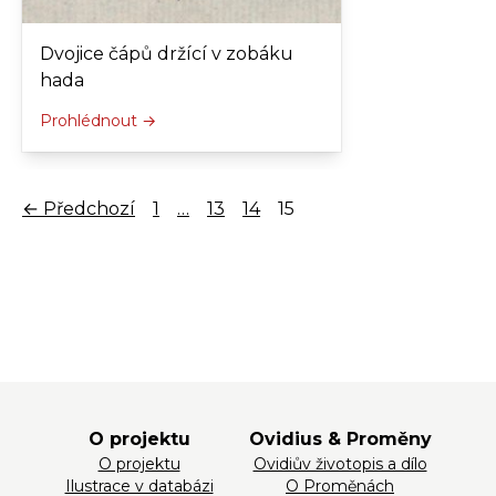
Dvojice čápů držící v zobáku
hada
Prohlédnout →
← Předchozí
1
…
13
14
15
O projektu
Ovidius & Proměny
O projektu
Ovidiův životopis a dílo
Ilustrace v databázi
O Proměnách