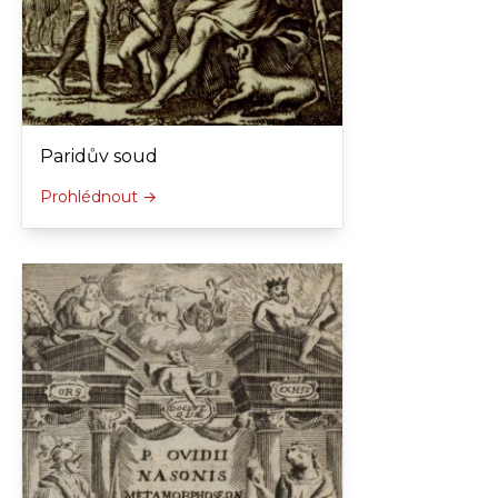
Paridův soud
Prohlédnout →