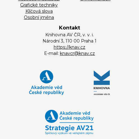
Grafické techniky
Klíčová slova
Osobní jména
Kontakt
Knihovna AV ČR, v. v. i.
Národní 3, 110 00 Praha 1
https://knav.cz
E-mail:
knavcr@knav.cz