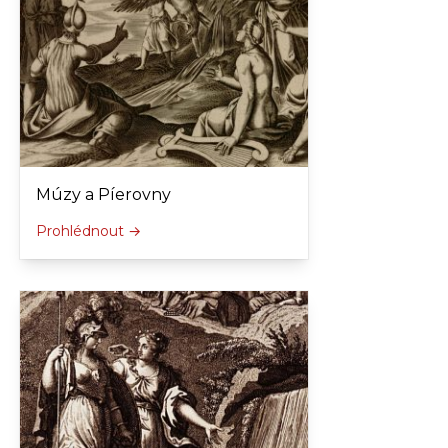
Múzy a Píerovny
Prohlédnout →