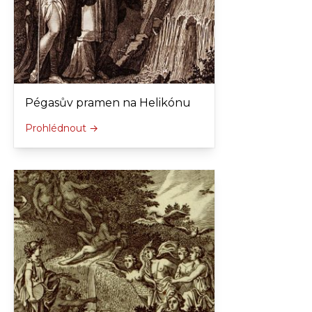
Pégasův pramen na Helikónu
Prohlédnout →