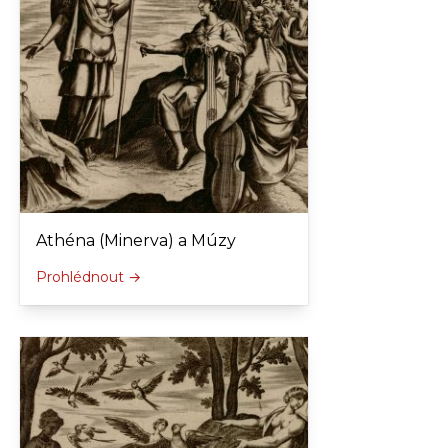
Athéna (Minerva) a Múzy
Prohlédnout →