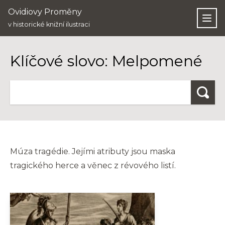
Ovidiovy Proměny
Otev
v historické knižní ilustraci
Klíčové slovo: Melpomené
Hledat
Múza tragédie. Jejími atributy jsou maska
tragického herce a věnec z révového listí.