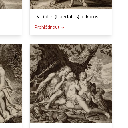
Daidalos (Daedalus) a Íkaros
Prohlédnout →