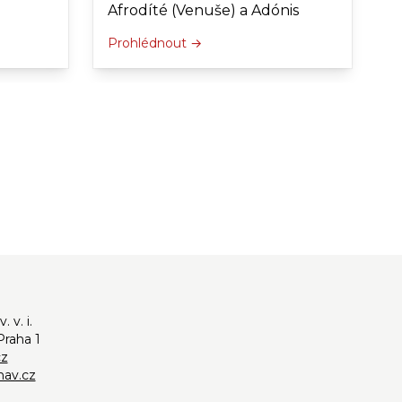
Afrodíté (Venuše) a Adónis
Prohlédnout →
 v. i.
Praha 1
cz
av.cz