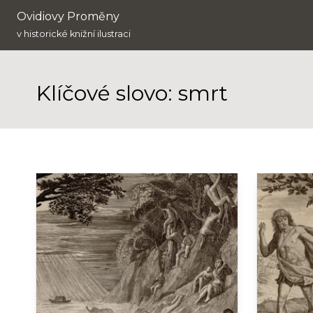
Ovidiovy Proměny
v historické knižní ilustraci
Klíčové slovo: smrt