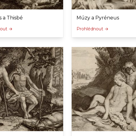
 a Thisbé
Múzy a Pyréneus
nout →
Prohlédnout →