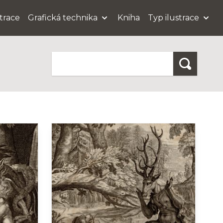
strace
Grafická technika
Kniha
Typ ilustrace
Hledat