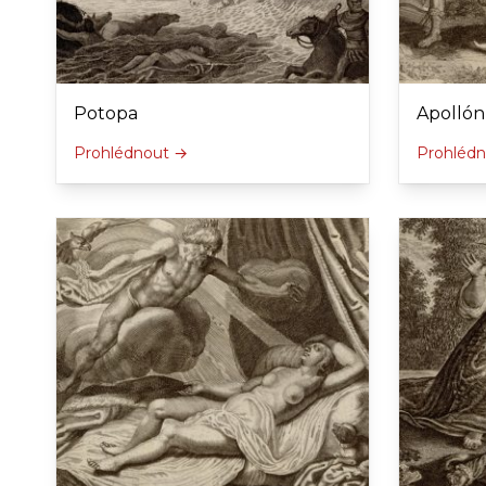
Potopa
Apollón
Prohlédnout →
Prohléd