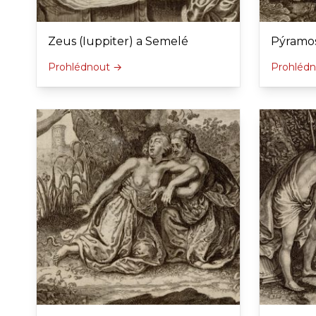
Zeus (Iuppiter) a Semelé
Pýramos
Prohlédnout →
Prohléd