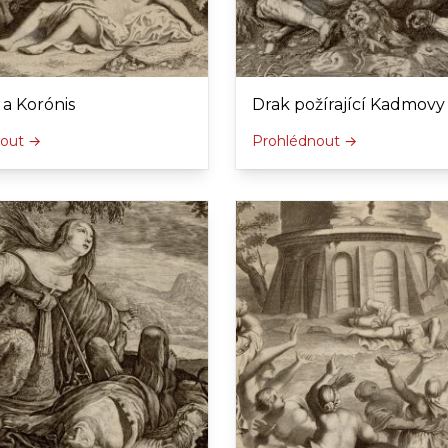
 a Korónis
Drak požírající Kadmovy
nout →
Prohlédnout →