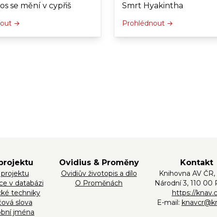
os se mění v cypřiš
Smrt Hyakintha
nout →
Prohlédnout →
projektu
Ovidius & Proměny
Kontakt
 projektu
Ovidiův životopis a dílo
Knihovna AV ČR, v.
ace v databázi
O Proměnách
Národní 3, 110 00 
cké techniky
https://knav.
čová slova
E-mail:
knavcr@kn
bní jména