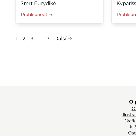
Smrt Eurydiké
Kypariss
Prohlédnout →
Prohléd
1
2
3
…
7
Další →
O 
O
Ilustr
Grafi
Klí
Oso