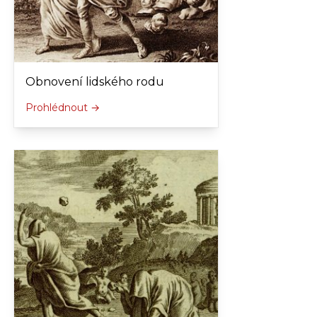
Obnovení lidského rodu
Prohlédnout →