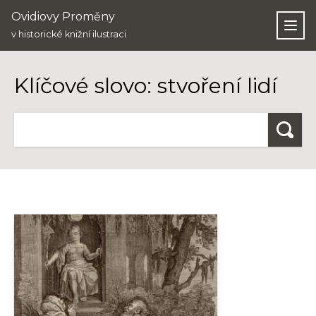
Ovidiovy Proměny
Otev
v historické knižní ilustraci
Klíčové slovo: stvoření lidí
Hledat