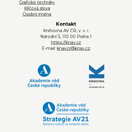
Grafické techniky
Klíčová slova
Osobní jména
Kontakt
Knihovna AV ČR, v. v. i.
Národní 3, 110 00 Praha 1
https://knav.cz
E-mail:
knavcr@knav.cz