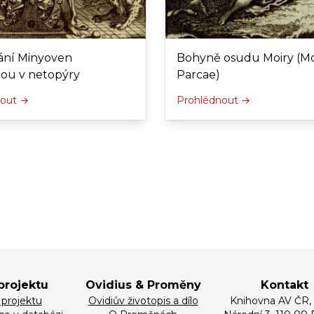
ání Minyoven
Bohyně osudu Moiry (Moi
ou v netopýry
Parcae)
nout →
Prohlédnout →
projektu
Ovidius & Proměny
Kontakt
 projektu
Ovidiův životopis a dílo
Knihovna AV ČR, v.