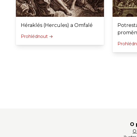
Héraklés (Hercules) a Omfalé
Potrest
proměn
Prohlédnout →
Prohléd
O 
O