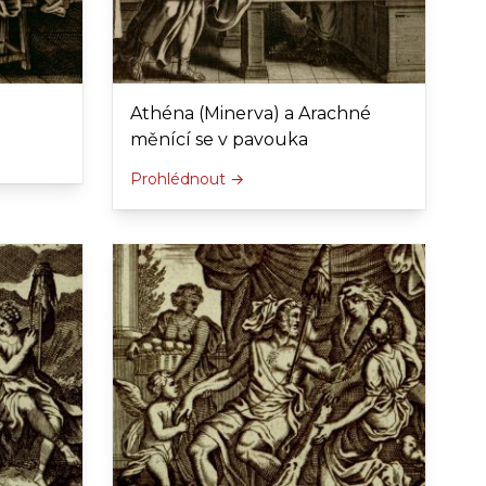
Athéna (Minerva) a Arachné
měnící se v pavouka
Prohlédnout →