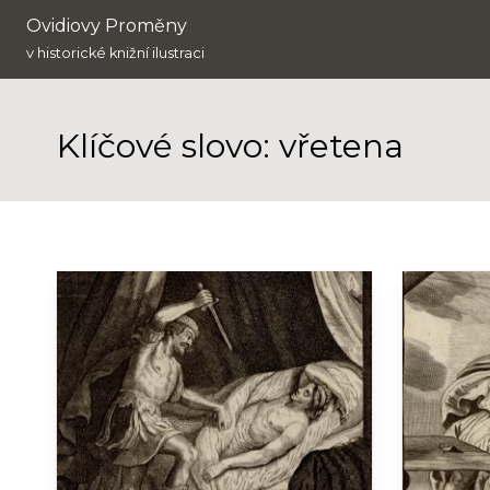
Ovidiovy Proměny
v historické knižní ilustraci
Klíčové slovo: vřetena