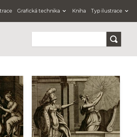
strace
Grafická technika
Kniha
Typ ilustrace
Hledat