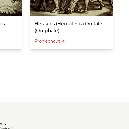
rai;
Héraklés (Hercules) a Omfalé
(Omphale)
Prohlédnout →
 v. i.