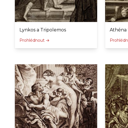
Lynkos a Tripolemos
Athéna 
Prohlédnout →
Prohléd