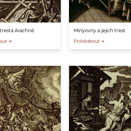
trestá Arachné
Minyovny a jejich trest
nout →
Prohlédnout →