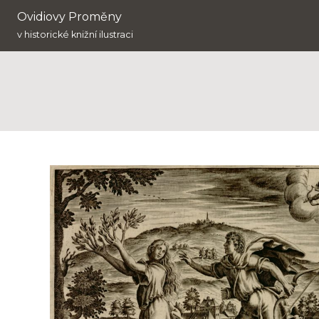
Ovidiovy Proměny
v historické knižní ilustraci