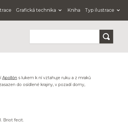
strace
Grafická technika
Kniha
Typ ilustrace
Hledat
cí
Apollón
s lukem k ní vztahuje ruku a z mraků
 zasazen do osídlené krajiny, v pozadí domy,
Briot fecit.