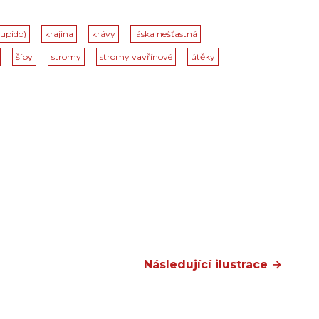
upido)
krajina
krávy
láska nešťastná
šípy
stromy
stromy vavřínové
útěky
Následující ilustrace →