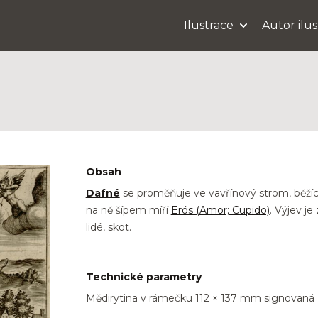
Ilustrace
Autor ilu
Obsah
Dafné
se proměňuje ve vavřínový strom, běží
na ně šípem míří
Erós (Amor; Cupido)
. Výjev je
lidé, skot.
Technické parametry
Mědirytina v rámečku 112 × 137 mm signovaná I. 