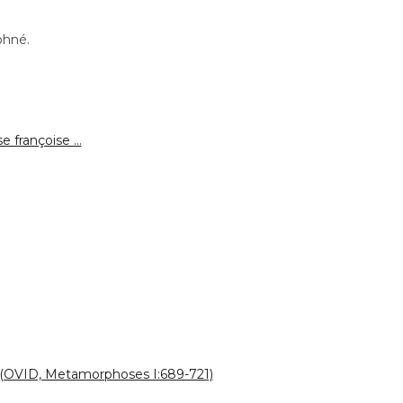
phné.
e françoise …
(OVID, Metamorphoses I:689-721)