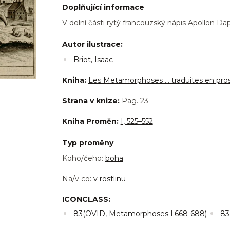
Doplňující informace
V dolní části rytý francouzský nápis Apollon Da
Autor ilustrace:
Briot, Isaac
Kniha:
Les Metamorphoses … traduites en pros
Strana v knize:
Pag. 23
Kniha Proměn:
I, 525–552
Typ proměny
Koho/čeho:
boha
Na/v co:
v rostlinu
ICONCLASS:
83(OVID, Metamorphoses I:668-688)
83