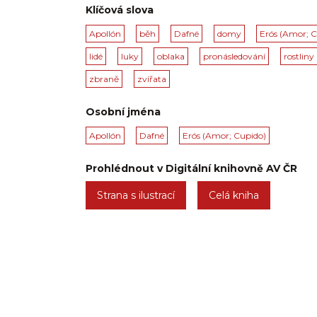
Klíčová slova
Apollón
běh
Dafné
domy
Erós (Amor; C
lidé
luky
oblaka
pronásledování
rostliny
zbraně
zvířata
Osobní jména
Apollón
Dafné
Erós (Amor; Cupido)
Prohlédnout v Digitální knihovně AV ČR
Strana s ilustrací
Celá kniha