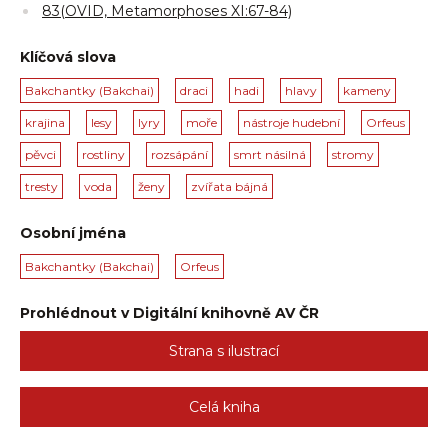
83(OVID, Metamorphoses XI:67-84)
Klíčová slova
Bakchantky (Bakchai)
draci
hadi
hlavy
kameny
krajina
lesy
lyry
moře
nástroje hudební
Orfeus
pěvci
rostliny
rozsápání
smrt násilná
stromy
tresty
voda
ženy
zvířata bájná
Osobní jména
Bakchantky (Bakchai)
Orfeus
Prohlédnout v Digitální knihovně AV ČR
Strana s ilustrací
Celá kniha