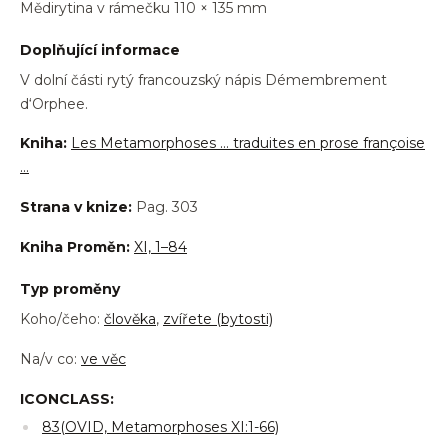
Mědirytina v rámečku 110 × 135 mm
Doplňující informace
V dolní části rytý francouzský nápis Démembrement
d‘Orphee.
Kniha:
Les Metamorphoses … traduites en prose françoise
…
Strana v knize:
Pag. 303
Kniha Proměn:
XI, 1–84
Typ proměny
Koho/čeho:
člověka
,
zvířete (bytosti)
Na/v co:
ve věc
ICONCLASS:
83(OVID, Metamorphoses XI:1-66)