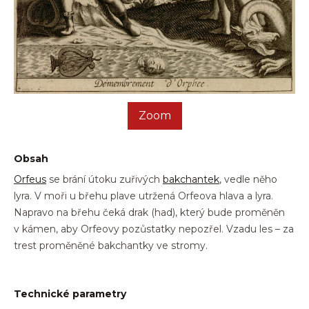
Zoom
Obsah
Orfeus
se brání útoku zuřivých
bakchantek
, vedle něho
lyra. V moři u břehu plave utržená Orfeova hlava a lyra.
Napravo na břehu čeká drak (had), který bude proměněn
v kámen, aby Orfeovy pozůstatky nepozřel. Vzadu les – za
trest proměněné bakchantky ve stromy.
Technické parametry