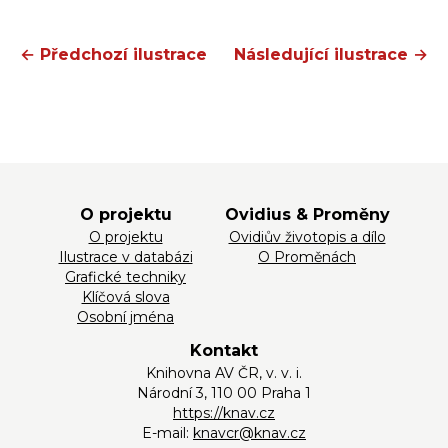
← Předchozí ilustrace
Následující ilustrace →
O projektu
Ovidius & Proměny
O projektu
Ovidiův životopis a dílo
Ilustrace v databázi
O Proměnách
Grafické techniky
Klíčová slova
Osobní jména
Kontakt
Knihovna AV ČR, v. v. i.
Národní 3, 110 00 Praha 1
https://knav.cz
E-mail:
knavcr@knav.cz