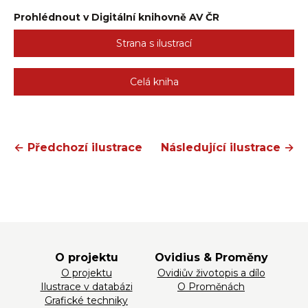
Prohlédnout v Digitální knihovně AV ČR
Strana s ilustrací
Celá kniha
← Předchozí ilustrace
Následující ilustrace →
O projektu
Ovidius & Proměny
O projektu
Ovidiův životopis a dílo
Ilustrace v databázi
O Proměnách
Grafické techniky