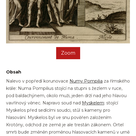
Zoom
Obsah
Nalevo v popředí korunovace
Numy Pompilia
za římského
krále: Numa Pompilius stojící na stupni s žezlem v ruce,
pod baldachýnem, okolo muži, jeden drží nad jeho hlavou
vavřínový věnec. Napravo soud nad
Myskelem
: stojící
Myskelos před sedícími soudci, stůl s kameny pro
hlasování. Myskelos byl ve snu pověřen založením
Krotóny, odchod ze země je ale trestán zákonem. Ortel
smrti bude změněn proměnou hlasovacích kamenů v urně