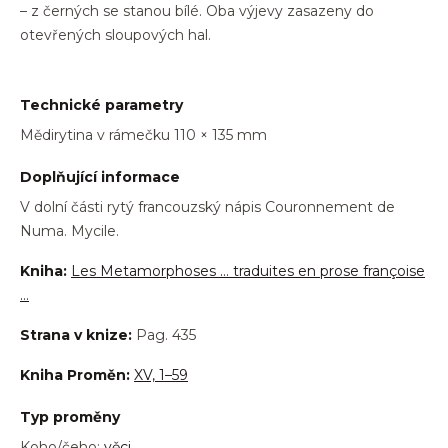
– z černých se stanou bílé. Oba výjevy zasazeny do
otevřených sloupových hal.
Technické parametry
Mědirytina v rámečku 110 × 135 mm
Doplňující informace
V dolní části rytý francouzský nápis Couronnement de
Numa. Mycile.
Kniha:
Les Metamorphoses … traduites en prose françoise
…
Strana v knize:
Pag. 435
Kniha Proměn:
XV, 1–59
Typ proměny
Koho/čeho:
věci