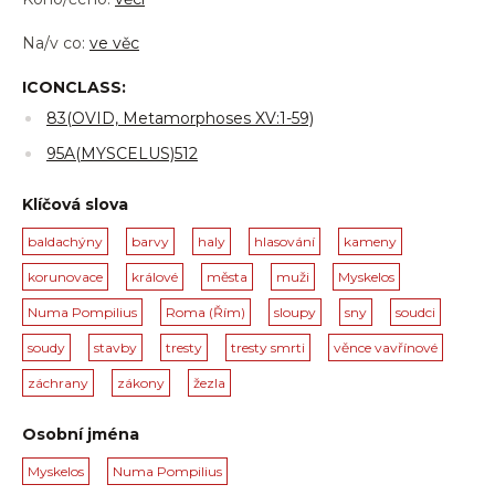
Na/v co:
ve věc
ICONCLASS:
83(OVID, Metamorphoses XV:1-59)
95A(MYSCELUS)512
Klíčová slova
baldachýny
barvy
haly
hlasování
kameny
korunovace
králové
města
muži
Myskelos
Numa Pompilius
Roma (Řím)
sloupy
sny
soudci
soudy
stavby
tresty
tresty smrti
věnce vavřínové
záchrany
zákony
žezla
Osobní jména
Myskelos
Numa Pompilius