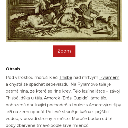
Zoom
Obsah
Pod vzrostlou moruší klečí
Thisbé
nad mrtvým
Pýramem
a chystá se spáchat sebevraždu. Na Pýramově těle je
patrná rána, ze které se řine krev. Tělo leží na látce – závoji
Thisbé, dýka u těla.
Amorek (Erós; Cupido)
láme šíp,
pohozená doutnající pochodeň a toulec s Amorovými šípy
leží na zemi opodál. Po levé straně je kašna s prýštící
vodou, v pozadí stromy a město. Moruše budou od té
doby zbarvené tmavě podle krve milenců.