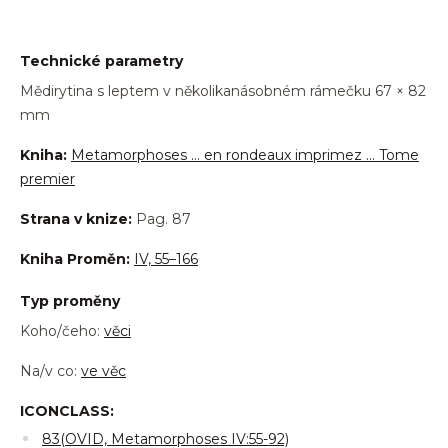
Technické parametry
Mědirytina s leptem v několikanásobném rámečku 67 × 82
mm
Kniha:
Metamorphoses … en rondeaux imprimez … Tome
premier
Strana v knize:
Pag. 87
Kniha Proměn:
IV, 55–166
Typ proměny
Koho/čeho:
věci
Na/v co:
ve věc
ICONCLASS:
83(OVID, Metamorphoses IV:55-92)