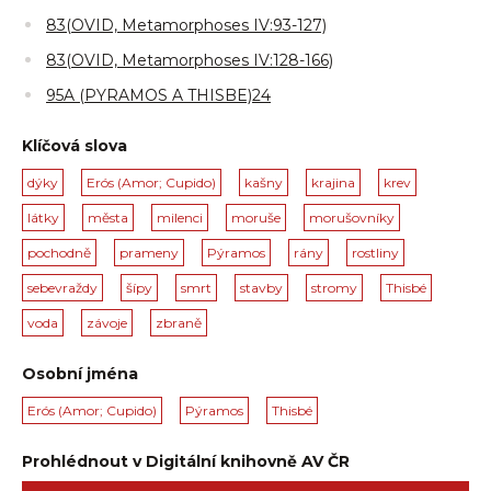
83(OVID, Metamorphoses IV:93-127)
83(OVID, Metamorphoses IV:128-166)
95A (PYRAMOS A THISBE)24
Klíčová slova
dýky
Erós (Amor; Cupido)
kašny
krajina
krev
látky
města
milenci
moruše
morušovníky
pochodně
prameny
Pýramos
rány
rostliny
sebevraždy
šípy
smrt
stavby
stromy
Thisbé
voda
závoje
zbraně
Osobní jména
Erós (Amor; Cupido)
Pýramos
Thisbé
Prohlédnout v Digitální knihovně AV ČR