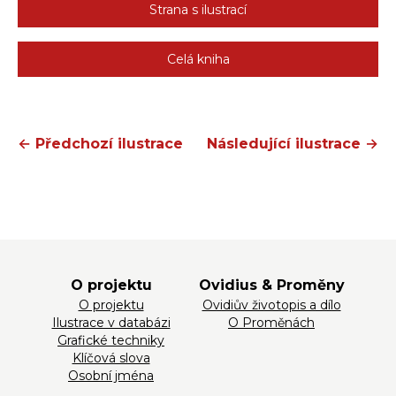
Strana s ilustrací
Celá kniha
← Předchozí ilustrace
Následující ilustrace →
O projektu
Ovidius & Proměny
O projektu
Ovidiův životopis a dílo
Ilustrace v databázi
O Proměnách
Grafické techniky
Klíčová slova
Osobní jména