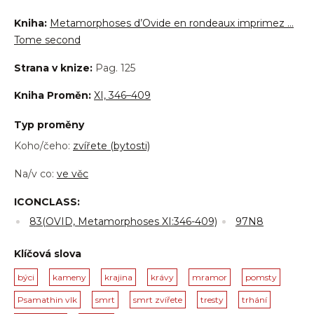
Kniha:
Metamorphoses d’Ovide en rondeaux imprimez …
Tome second
Strana v knize:
Pag. 125
Kniha Proměn:
XI, 346–409
Typ proměny
Koho/čeho:
zvířete (bytosti)
Na/v co:
ve věc
ICONCLASS:
83(OVID, Metamorphoses XI:346-409)
97N8
Klíčová slova
býci
kameny
krajina
krávy
mramor
pomsty
Psamathin vlk
smrt
smrt zvířete
tresty
trhání