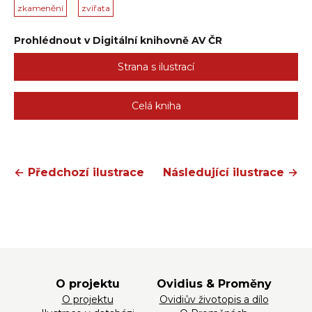
zkamenění
zvířata
Prohlédnout v Digitální knihovně AV ČR
Strana s ilustrací
Celá kniha
← Předchozí ilustrace
Následující ilustrace →
O projektu
Ovidius & Proměny
O projektu
Ovidiův životopis a dílo