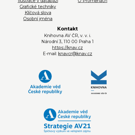
Ilustrace v databázi
O Proměnách
Grafické techniky
Klíčová slova
Osobní jména
Kontakt
Knihovna AV ČR, v. v. i.
Národní 3, 110 00 Praha 1
https://knav.cz
E-mail:
knavcr@knav.cz