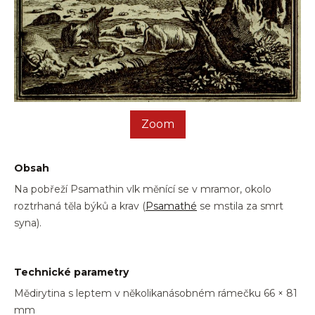
Zoom
Obsah
Na pobřeží Psamathin vlk měnící se v mramor, okolo
roztrhaná těla býků a krav
(
Psamathé
se mstila za smrt
syna)
.
Technické parametry
Mědirytina s leptem v několikanásobném rámečku 66 × 81
mm