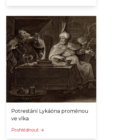
Potrestání Lykáóna proměnou
ve vlka
Prohlédnout →