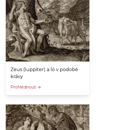
Zeus (Iuppiter) a Íó v podobě
krávy
Prohlédnout →