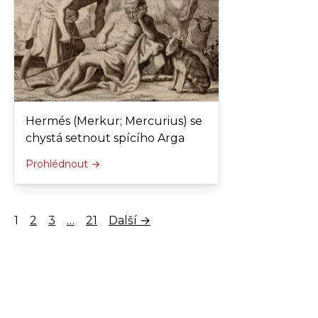
Hermés (Merkur; Mercurius) se
chystá setnout spícího Arga
Prohlédnout →
1
2
3
…
21
Další →