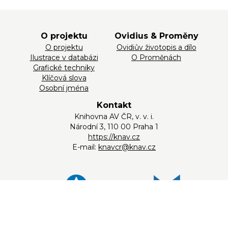
O projektu
Ovidius & Proměny
O projektu
Ovidiův životopis a dílo
Ilustrace v databázi
O Proměnách
Grafické techniky
Klíčová slova
Osobní jména
Kontakt
Knihovna AV ČR, v. v. i.
Národní 3, 110 00 Praha 1
https://knav.cz
E-mail:
knavcr@knav.cz