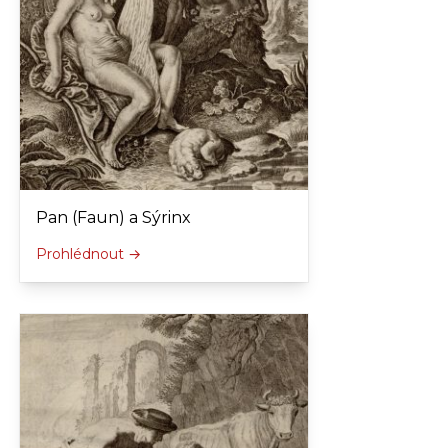
Pan (Faun) a Sýrinx
Prohlédnout →