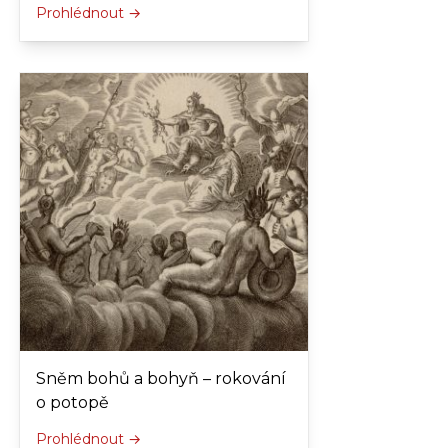
Prohlédnout →
Sněm bohů a bohyň – rokování
o potopě
Prohlédnout →