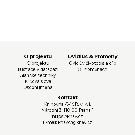
O projektu
Ovidius & Proměny
O projektu
Ovidiův životopis a dílo
Ilustrace v databázi
O Proměnách
Grafické techniky
Klíčová slova
Osobní jména
Kontakt
Knihovna AV ČR, v. v. i.
Národní 3, 110 00 Praha 1
https://knav.cz
E-mail:
knavcr@knav.cz