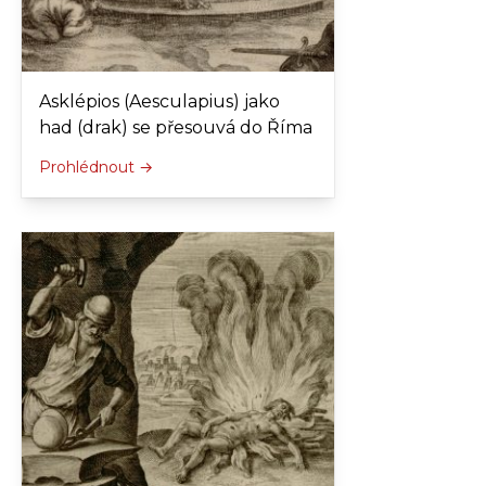
Asklépios (Aesculapius) jako
had (drak) se přesouvá do Říma
Prohlédnout →