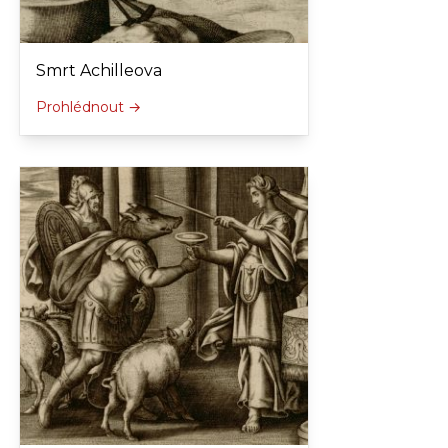
Smrt Achilleova
Prohlédnout →