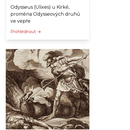
Odysseus (Ulixes) u Kirké,
proměna Odysseových druhů
ve vepře
Prohlédnout →