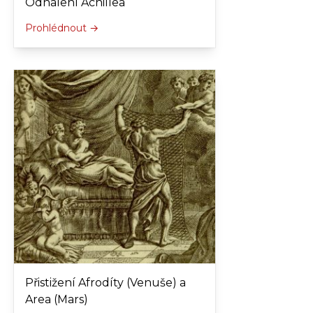
Odhalení Achillea
Prohlédnout →
Přistižení Afrodíty (Venuše) a
Area (Mars)