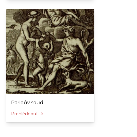
Paridův soud
Prohlédnout →