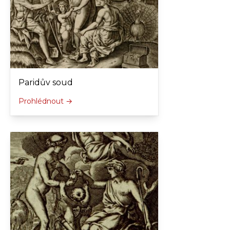
Paridův soud
Prohlédnout →