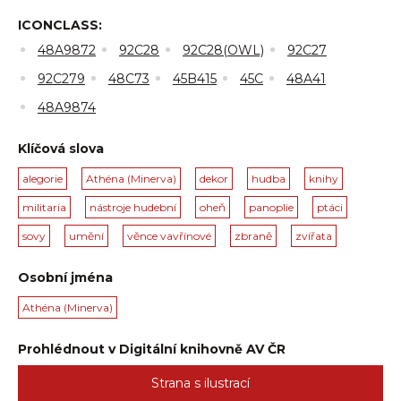
ICONCLASS:
48A9872
92C28
92C28(OWL)
92C27
92C279
48C73
45B415
45C
48A41
48A9874
Klíčová slova
alegorie
Athéna (Minerva)
dekor
hudba
knihy
militaria
nástroje hudební
oheň
panoplie
ptáci
sovy
umění
věnce vavřínové
zbraně
zvířata
Osobní jména
Athéna (Minerva)
Prohlédnout v Digitální knihovně AV ČR
Strana s ilustrací