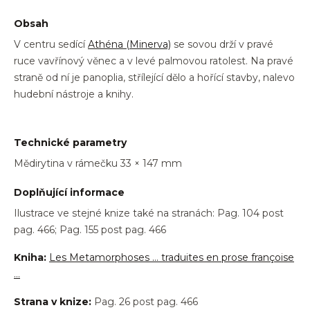
Obsah
V centru sedící
Athéna (Minerva)
se sovou drží v pravé
ruce vavřínový věnec a v levé palmovou ratolest. Na pravé
straně od ní je panoplia, střílející dělo a hořící stavby, nalevo
hudební nástroje a knihy.
Technické parametry
Mědirytina v rámečku 33 × 147 mm
Doplňující informace
Ilustrace ve stejné knize také na stranách: Pag. 104 post
pag. 466; Pag. 155 post pag. 466
Kniha:
Les Metamorphoses … traduites en prose françoise
…
Strana v knize:
Pag. 26 post pag. 466