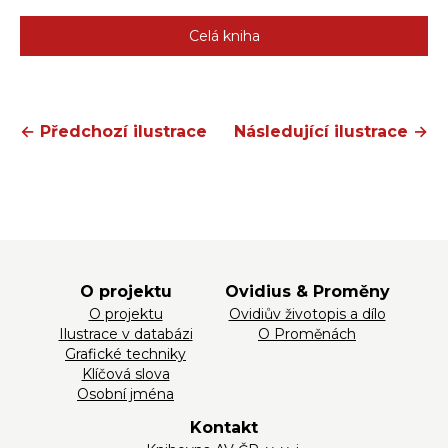
Celá kniha
← Předchozí ilustrace
Následující ilustrace →
O projektu
Ovidius & Proměny
O projektu
Ovidiův životopis a dílo
Ilustrace v databázi
O Proměnách
Grafické techniky
Klíčová slova
Osobní jména
Kontakt