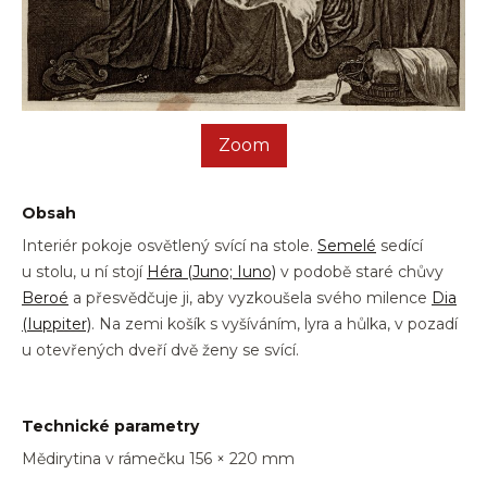
Zoom
Obsah
Interiér pokoje osvětlený svící na stole.
Semelé
sedící
u stolu, u ní stojí
Héra
(Juno; Iuno)
v podobě staré chůvy
Beroé
a přesvědčuje ji, aby vyzkoušela svého milence
Dia
(Iuppiter)
. Na zemi košík s vyšíváním, lyra a hůlka, v pozadí
u otevřených dveří dvě ženy se svící.
Technické parametry
Mědirytina v rámečku 156 × 220 mm