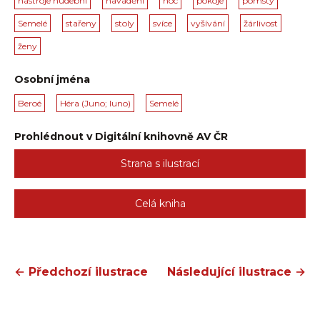
nástroje hudební
navádění
noc
pokoje
pomsty
Semelé
stařeny
stoly
svíce
vyšívání
žárlivost
ženy
Osobní jména
Beroé
Héra (Juno; Iuno)
Semelé
Prohlédnout v Digitální knihovně AV ČR
Strana s ilustrací
Celá kniha
← Předchozí ilustrace
Následující ilustrace →