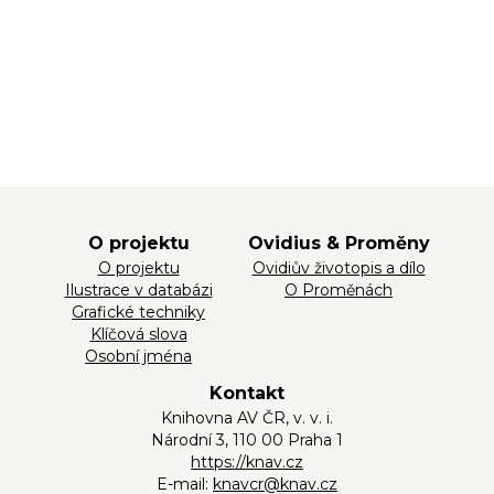
O projektu
Ovidius & Proměny
O projektu
Ovidiův životopis a dílo
Ilustrace v databázi
O Proměnách
Grafické techniky
Klíčová slova
Osobní jména
Kontakt
Knihovna AV ČR, v. v. i.
Národní 3, 110 00 Praha 1
https://knav.cz
E-mail:
knavcr@knav.cz