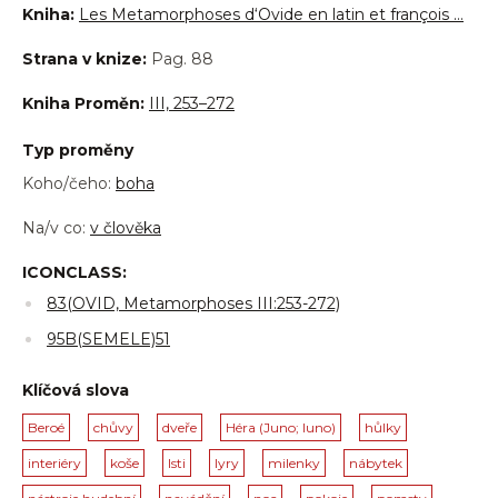
Kniha:
Les Metamorphoses d‘Ovide en latin et françois …
Strana v knize:
Pag. 88
Kniha Proměn:
III, 253–272
Typ proměny
Koho/čeho:
boha
Na/v co:
v člověka
ICONCLASS:
83(OVID, Metamorphoses III:253-272)
95B(SEMELE)51
Klíčová slova
Beroé
chůvy
dveře
Héra (Juno; Iuno)
hůlky
interiéry
koše
lsti
lyry
milenky
nábytek